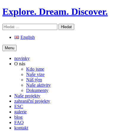
Skip
Explore. Dream. Discover.
to
content
Vyhledávání
English
Menu
novinky
O nás
Kdo jsme
Naše vize
Náš tým
Naše aktivity
Dokumenty
Naše projekty
zahraniční projekty
ESC
galerie
blog
FAQ
kontakt