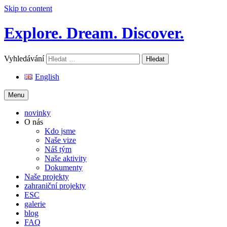
Skip to content
Explore. Dream. Discover.
Vyhledávání
English
Menu
novinky
O nás
Kdo jsme
Naše vize
Náš tým
Naše aktivity
Dokumenty
Naše projekty
zahraniční projekty
ESC
galerie
blog
FAQ