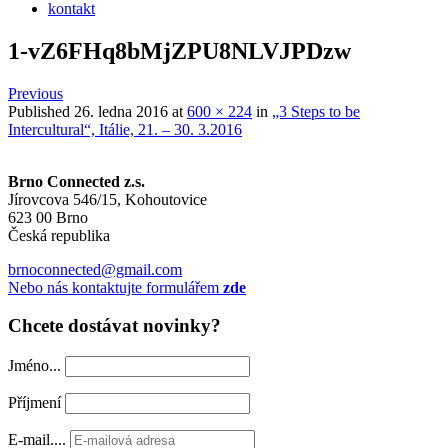
kontakt
1-vZ6FHq8bMjZPU8NLVJPDzw
Previous
Published
26. ledna 2016
at
600 × 224
in
„3 Steps to be
Intercultural“, Itálie, 21. – 30. 3.2016
Brno Connected z.s.
Jírovcova 546/15, Kohoutovice
623 00 Brno
Česká republika
brnoconnected@gmail.com
Nebo nás kontaktujte formulářem
zde
Chcete dostávat novinky?
Jméno...
Příjmení
E-mail....