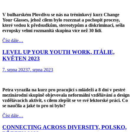
V bulharském Plovdivu se nás na tréninkový kurz Change
Your Glasses, jehož cílem bylo rozeznat a pochopit procesy,
které vedou k předsudkům, stereotypům a diskriminaci, sešla
evropsky velmi rozmanitá skupina více než 30 lidí
.
Číst dále…
LEVEL UP YOUR YOUTH WORK, ITÁLIE,
KVĚTEN 2023
7. srpna 2023
7. srpna 2023
Petra vyrazila na kurz pro pracující s mládeží a 8 dní v pestré
mezinárodní skupině objevovala neformální vzdělávání a design
vzdělávacích aktivit, s cílem zlepšit se ve své lektorské práci. Co
se naučila a jaké to pro ni bylo?
Číst dále…
CONNECTING ACROSS DIVERSITY, POLSKO,