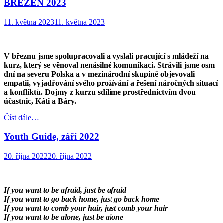
BŘEZEN 2023
11. května 2023
11. května 2023
V březnu jsme spolupracovali a vyslali pracující s mládeží na
kurz, který se věnoval nenásilné komunikaci. Strávili jsme osm
dní na severu Polska a v mezinárodní skupině objevovali
empatii, vyjadřování svého prožívání a řešení náročných situací
a konfliktů. Dojmy z kurzu sdílíme prostřednictvím dvou
účastnic, Káti a Báry.
Číst dále…
Youth Guide, září 2022
20. října 2022
20. října 2022
If you want to be afraid, just be afraid
If you want to go back home, just go back home
If you want to comb your hair, just comb your hair
If you want to be alone, just be alone