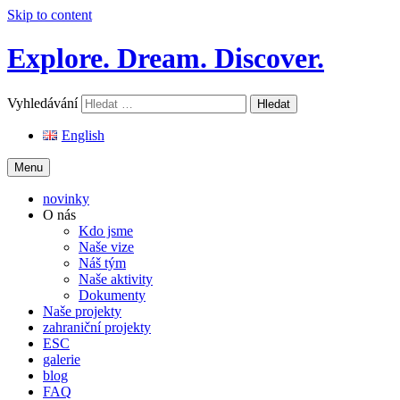
Skip to content
Explore. Dream. Discover.
Vyhledávání
English
Menu
novinky
O nás
Kdo jsme
Naše vize
Náš tým
Naše aktivity
Dokumenty
Naše projekty
zahraniční projekty
ESC
galerie
blog
FAQ