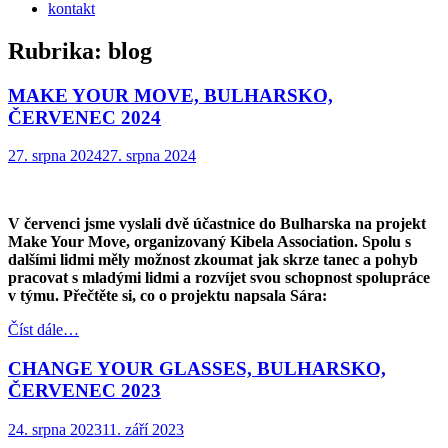
kontakt
Rubrika:
blog
MAKE YOUR MOVE, BULHARSKO,
ČERVENEC 2024
27. srpna 2024
27. srpna 2024
V červenci jsme vyslali dvě účastnice do Bulharska na projekt
Make Your Move, organizovaný Kibela Association. Spolu s
dalšími lidmi měly možnost zkoumat jak skrze tanec a pohyb
pracovat s mladými lidmi a rozvíjet svou schopnost spolupráce
v týmu. Přečtěte si, co o projektu napsala Sára:
Číst dále…
CHANGE YOUR GLASSES, BULHARSKO,
ČERVENEC 2023
24. srpna 2023
11. září 2023