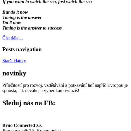
If you want to watch the sea, just watch the sea
But do it now
Timing is the answer
Do it now
Timing is the answer to success
Číst dále…
Posts navigation
Starší články
novinky
Příležitostí pro rozvoj, vzdělávání a potkávání lidí napříč Evropou je
spousta, tak neváhej a vyber kam vyrazíš!
Sleduj nás na FB:
Brno Connected z.s.
Jírovcova 546/15, Kohoutovice