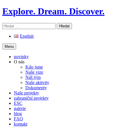
Skip
Explore. Dream. Discover.
to
content
Vyhledávání
English
Menu
novinky
O nás
Kdo jsme
Naše vize
Náš tým
Naše aktivity
Dokumenty
Naše projekty
zahraniční projekty
ESC
galerie
blog
FAQ
kontakt