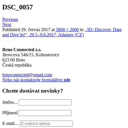
DSC_0057
Previous
Next
Published
29. června 2017
at
3008 × 2000
in
„3D: Discover, Dare
and Dive In!“, 29.5.-9.6.2017, Adamov (CZ)
Brno Connected z.s.
Jírovcova 546/15, Kohoutovice
623 00 Brno
Česká republika
brnoconnected@gmail.com
Nebo nás kontaktujte formulářem
zde
Chcete dostávat novinky?
Jméno...
Příjmení
E-mail....