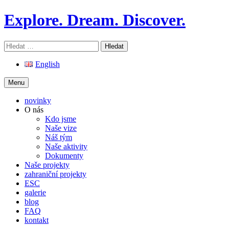
Skip
Explore. Dream. Discover.
to
content
Vyhledávání
English
Menu
novinky
O nás
Kdo jsme
Naše vize
Náš tým
Naše aktivity
Dokumenty
Naše projekty
zahraniční projekty
ESC
galerie
blog
FAQ
kontakt