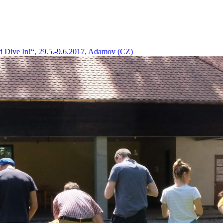
d Dive In!“, 29.5.-9.6.2017, Adamov (CZ)