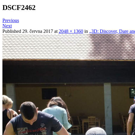
DSCF2462
Previous
Next
Published
29. června 2017
at
2048 × 1360
in
„3D: Discover, Dare an