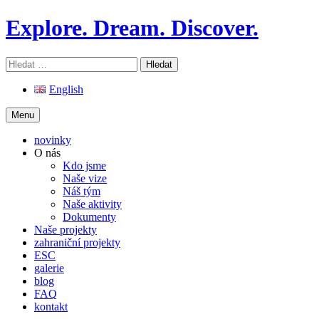
Skip
Explore. Dream. Discover.
to
content
Vyhledávání
English
Menu
novinky
O nás
Kdo jsme
Naše vize
Náš tým
Naše aktivity
Dokumenty
Naše projekty
zahraniční projekty
ESC
galerie
blog
FAQ
kontakt