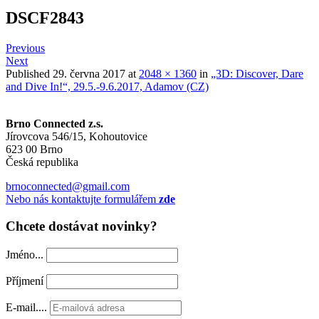
DSCF2843
Previous
Next
Published
29. června 2017
at
2048 × 1360
in
„3D: Discover, Dare
and Dive In!“, 29.5.-9.6.2017, Adamov (CZ)
Brno Connected z.s.
Jírovcova 546/15, Kohoutovice
623 00 Brno
Česká republika
brnoconnected@gmail.com
Nebo nás kontaktujte formulářem
zde
Chcete dostávat novinky?
Jméno...
Příjmení
E-mail....