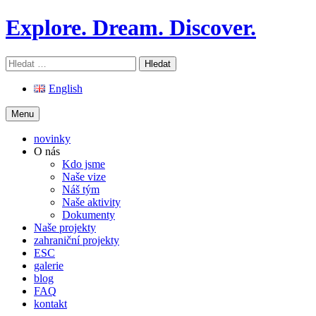
Skip
Explore. Dream. Discover.
to
content
Vyhledávání
English
Menu
novinky
O nás
Kdo jsme
Naše vize
Náš tým
Naše aktivity
Dokumenty
Naše projekty
zahraniční projekty
ESC
galerie
blog
FAQ
kontakt