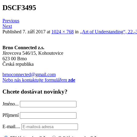
DSCF3495
Previous
Next
Published
7. září 2017
at
1024 × 768
in
„Art of Understanding“, 22.
Brno Connected z.s.
Jírovcova 546/15, Kohoutovice
623 00 Brno
Česká republika
brnoconnected@gmail.com
Nebo nás kontaktujte formulářem
zde
Chcete dostávat novinky?
Jméno...
Příjmení
E-mail....