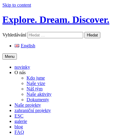
Skip to content
Explore. Dream. Discover.
Vyhledávání
English
Menu
novinky
O nás
Kdo jsme
Naše vize
Náš tým
Naše aktivity
Dokumenty
Naše projekty
zahraniční projekty
ESC
galerie
blog
FAQ