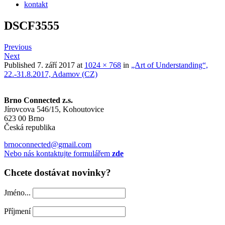
kontakt
DSCF3555
Previous
Next
Published
7. září 2017
at
1024 × 768
in
„Art of Understanding“,
22.-31.8.2017, Adamov (CZ)
Brno Connected z.s.
Jírovcova 546/15, Kohoutovice
623 00 Brno
Česká republika
brnoconnected@gmail.com
Nebo nás kontaktujte formulářem
zde
Chcete dostávat novinky?
Jméno...
Příjmení