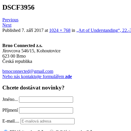
DSCF3956
Previous
Next
Published
7. září 2017
at
1024 × 768
in
„Art of Understanding“, 22.
Brno Connected z.s.
Jírovcova 546/15, Kohoutovice
623 00 Brno
Česká republika
brnoconnected@gmail.com
Nebo nás kontaktujte formulářem
zde
Chcete dostávat novinky?
Jméno...
Příjmení
E-mail....