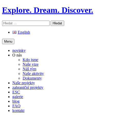
Skip
Explore. Dream. Discover.
to
content
Vyhledávání
English
Menu
novinky
O nás
Kdo jsme
Naše vize
Náš tým
Naše aktivity
Dokumenty
Naše projekty
zahraniční projekty
ESC
galerie
blog
FAQ
kontakt