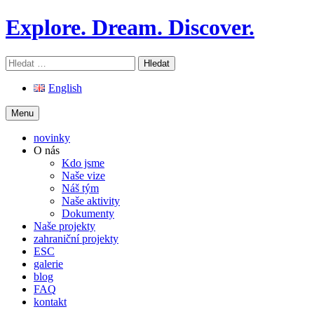
Skip
Explore. Dream. Discover.
to
content
Vyhledávání
English
Menu
novinky
O nás
Kdo jsme
Naše vize
Náš tým
Naše aktivity
Dokumenty
Naše projekty
zahraniční projekty
ESC
galerie
blog
FAQ
kontakt