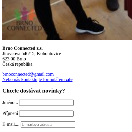
Brno Connected z.s.
Jírovcova 546/15, Kohoutovice
623 00 Brno
Česká republika
brnoconnected@gmail.com
Nebo nás kontaktujte formulářem
zde
Chcete dostávat novinky?
Jméno...
Příjmení
E-mail....