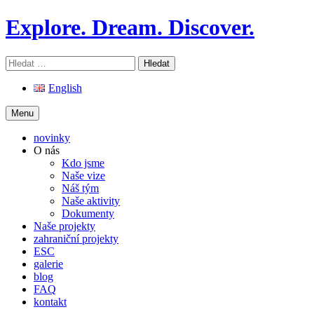
Skip
Explore. Dream. Discover.
to
content
Vyhledávání
English
Menu
novinky
O nás
Kdo jsme
Naše vize
Náš tým
Naše aktivity
Dokumenty
Naše projekty
zahraniční projekty
ESC
galerie
blog
FAQ
kontakt