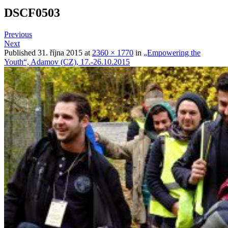
DSCF0503
Previous
Next
Published
31. října 2015
at
2360 × 1770
in
„Empowering the
Youth“, Adamov (CZ), 17.-26.10.2015