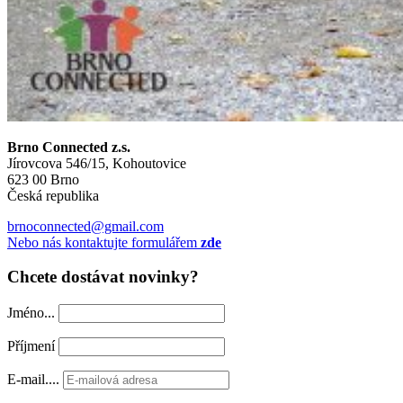
Brno Connected z.s.
Jírovcova 546/15, Kohoutovice
623 00 Brno
Česká republika
brnoconnected@gmail.com
Nebo nás kontaktujte formulářem
zde
Chcete dostávat novinky?
Jméno...
Příjmení
E-mail....