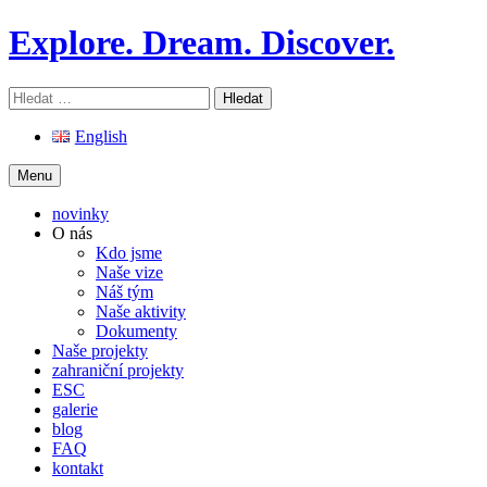
Skip
Explore. Dream. Discover.
to
content
Vyhledávání
English
Menu
novinky
O nás
Kdo jsme
Naše vize
Náš tým
Naše aktivity
Dokumenty
Naše projekty
zahraniční projekty
ESC
galerie
blog
FAQ
kontakt