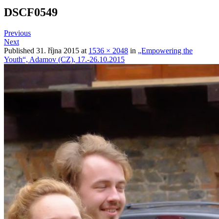
DSCF0549
Previous
Next
Published
31. října 2015
at
1536 × 2048
in
„Empowering the
Youth“, Adamov (CZ), 17.-26.10.2015