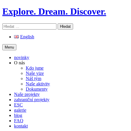
Skip
Explore. Dream. Discover.
to
content
Vyhledávání
English
Menu
novinky
O nás
Kdo jsme
Naše vize
Náš tým
Naše aktivity
Dokumenty
Naše projekty
zahraniční projekty
ESC
galerie
blog
FAQ
kontakt