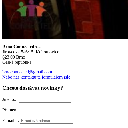
Brno Connected z.s.
Jírovcova 546/15, Kohoutovice
623 00 Brno
Česká republika
brnoconnected@gmail.com
Nebo nás kontaktujte formulářem
zde
Chcete dostávat novinky?
Jméno...
Příjmení
E-mail....