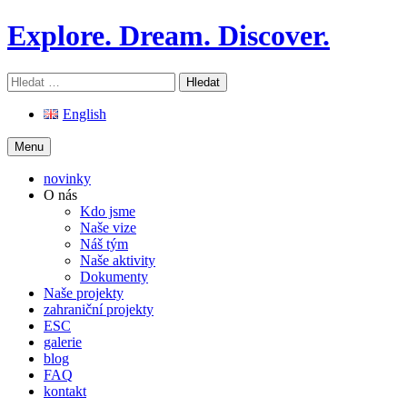
Skip
Explore. Dream. Discover.
to
content
Vyhledávání
English
Menu
novinky
O nás
Kdo jsme
Naše vize
Náš tým
Naše aktivity
Dokumenty
Naše projekty
zahraniční projekty
ESC
galerie
blog
FAQ
kontakt