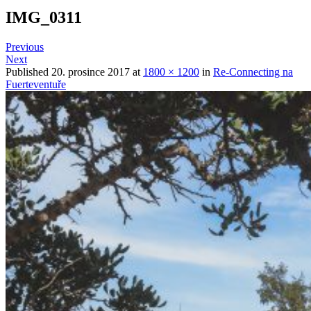
IMG_0311
Previous
Next
Published
20. prosince 2017
at
1800 × 1200
in
Re-Connecting na
Fuerteventuře