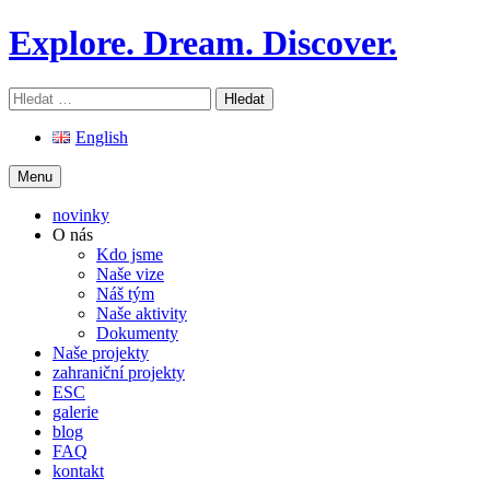
Skip
Explore. Dream. Discover.
to
content
Vyhledávání
English
Menu
novinky
O nás
Kdo jsme
Naše vize
Náš tým
Naše aktivity
Dokumenty
Naše projekty
zahraniční projekty
ESC
galerie
blog
FAQ
kontakt