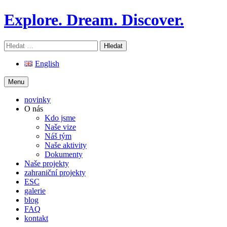
Skip
Explore. Dream. Discover.
to
content
Vyhledávání
English
Menu
novinky
O nás
Kdo jsme
Naše vize
Náš tým
Naše aktivity
Dokumenty
Naše projekty
zahraniční projekty
ESC
galerie
blog
FAQ
kontakt