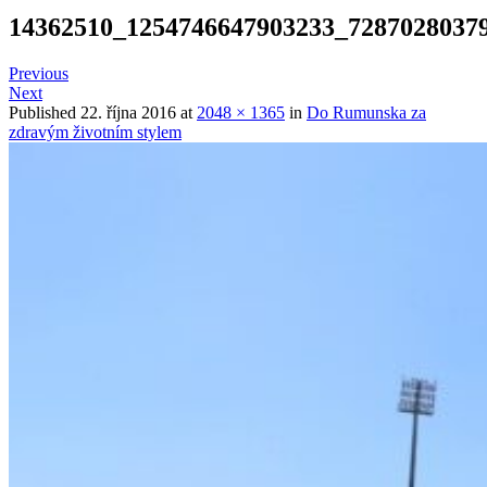
14362510_1254746647903233_7287028037
Previous
Next
Published
22. října 2016
at
2048 × 1365
in
Do Rumunska za
zdravým životním stylem