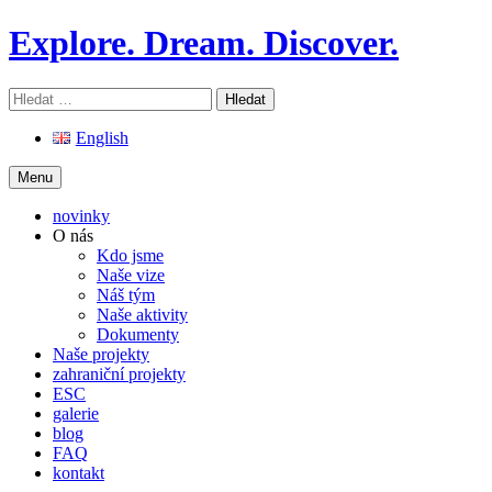
Skip
Explore. Dream. Discover.
to
content
Vyhledávání
English
Menu
novinky
O nás
Kdo jsme
Naše vize
Náš tým
Naše aktivity
Dokumenty
Naše projekty
zahraniční projekty
ESC
galerie
blog
FAQ
kontakt