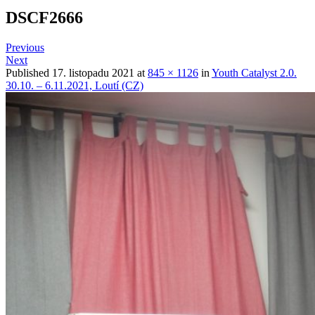
DSCF2666
Previous
Next
Published
17. listopadu 2021
at
845 × 1126
in
Youth Catalyst 2.0.
30.10. – 6.11.2021, Loutí (CZ)