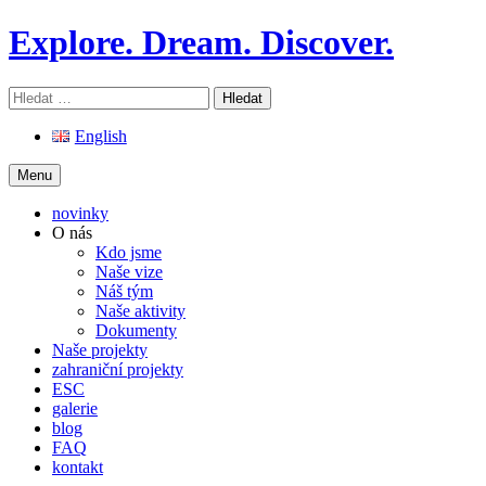
Skip
Explore. Dream. Discover.
to
content
Vyhledávání
English
Menu
novinky
O nás
Kdo jsme
Naše vize
Náš tým
Naše aktivity
Dokumenty
Naše projekty
zahraniční projekty
ESC
galerie
blog
FAQ
kontakt