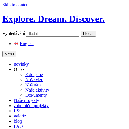
Skip to content
Explore. Dream. Discover.
Vyhledávání
English
Menu
novinky
O nás
Kdo jsme
Naše vize
Náš tým
Naše aktivity
Dokumenty
Naše projekty
zahraniční projekty
ESC
galerie
blog
FAQ