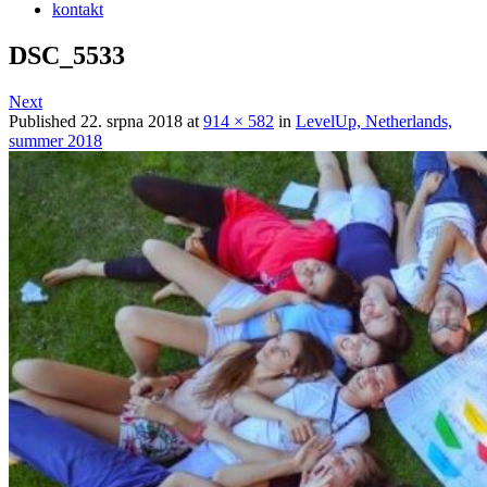
kontakt
DSC_5533
Next
Published
22. srpna 2018
at
914 × 582
in
LevelUp, Netherlands,
summer 2018