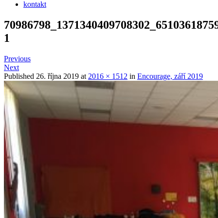
kontakt
70986798_1371340409708302_6510361875
1
Previous
Next
Published
26. října 2019
at
2016 × 1512
in
Encourage, září 2019