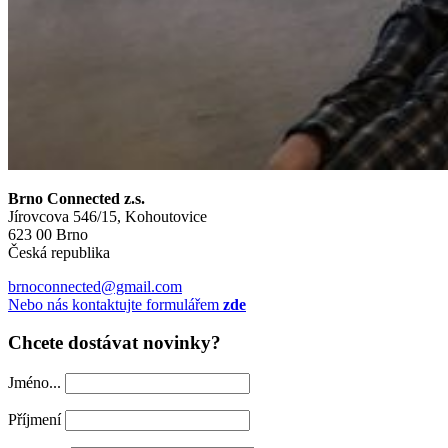
Brno Connected z.s.
Jírovcova 546/15, Kohoutovice
623 00 Brno
Česká republika
brnoconnected@gmail.com
Nebo nás kontaktujte formulářem
zde
Chcete dostávat novinky?
Jméno...
Příjmení