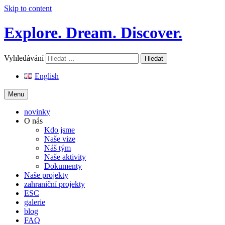
Skip to content
Explore. Dream. Discover.
Vyhledávání
English
Menu
novinky
O nás
Kdo jsme
Naše vize
Náš tým
Naše aktivity
Dokumenty
Naše projekty
zahraniční projekty
ESC
galerie
blog
FAQ