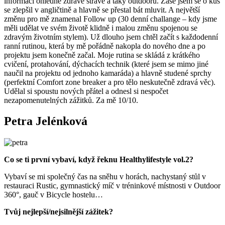
informací ohledně zdravé stravě a taky outdooru. Zase jsem se o kus
se zlepšil v angličtině a hlavně se přestal bát mluvit. A největší
změnu pro mě znamenal Follow up (30 denní challange – kdy jsme
měli udělat ve svém životě klidně i malou změnu spojenou se
zdravým životním stylem). Už dlouho jsem chtěl začít s každodenní
ranní rutinou, která by mě pořádně nakopla do nového dne a po
projektu jsem konečně začal. Moje rutina se skládá z krátkého
cvičení, protahování, dýchacích technik (které jsem se mimo jiné
naučil na projektu od jednoho kamaráda) a hlavně studené sprchy
(perfektní Comfort zone breaker a pro tělo neskutečně zdravá věc).
Udělal si spoustu nových přátel a odnesl si nespočet
nezapomenutelných zážitků. Za mě 10/10.
Petra Jelénková
Co se ti první vybaví, když řeknu Healthylifestyle vol.2?
Vybaví se mi společný čas na sněhu v horách, nachystaný stůl v
restauraci Rustic, gymnastický míč v tréninkové místnosti v Outdoor
360°, gauč v Bicycle hostelu…
Tvůj nejlepší/nejsilnější zážitek?