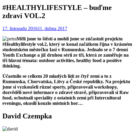
#HEALTHYLIFESTYLE – buďme
zdraví VOL.2
17. listopadu 2016
11. dubna 2017
Měli jsme to štěstí a mohli jsme se zúčastnit projektu
#Healthylifestyle vol.2, který se konal začátkem října v krásném
studentském městečku Iasi v Rumunsku. Jednalo se o 7 denní
Youth Exchange a jíž druhou sérii ze tří, která ze zaměřuje na
tři hlavní témata: outdoor activities, healthy food a positive
thinking.
Účastnilo se celkem 20 mladých lidí ze čtyř zemí a to z
Rumunska, Chorvatska, Litvy a České republiky. Na projektu
jsme si vyzkoušeli různé sporty, připravovali workshopy,
dozvěděli nové informace o zdravé stravě, připravovali si Raw
food, ochutnali speciality z ostatních zemí při Intercultural
eveningu, okusili kouzlo místních hor…
David Czempka