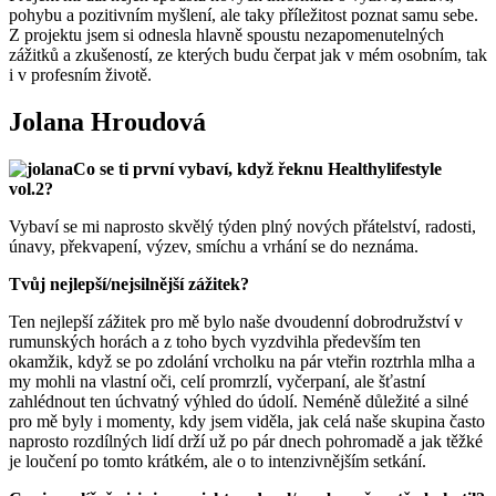
pohybu a pozitivním myšlení, ale taky příležitost poznat samu sebe.
Z projektu jsem si odnesla hlavně spoustu nezapomenutelných
zážitků a zkušeností, ze kterých budu čerpat jak v mém osobním, tak
i v profesním životě.
Jolana Hroudová
Co se ti první vybaví, když řeknu Healthylifestyle
vol.2?
Vybaví se mi naprosto skvělý týden plný nových přátelství, radosti,
únavy, překvapení, výzev, smíchu a vrhání se do neznáma.
Tvůj nejlepší/nejsilnější zážitek?
Ten nejlepší zážitek pro mě bylo naše dvoudenní dobrodružství v
rumunských horách a z toho bych vyzdvihla především ten
okamžik, když se po zdolání vrcholku na pár vteřin roztrhla mlha a
my mohli na vlastní oči, celí promrzlí, vyčerpaní, ale šťastní
zahlédnout ten úchvatný výhled do údolí. Neméně důležité a silné
pro mě byly i momenty, kdy jsem viděla, jak celá naše skupina často
naprosto rozdílných lidí drží už po pár dnech pohromadě a jak těžké
je loučení po tomto krátkém, ale o to intenzivnějším setkání.