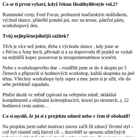
Co se ti první vybaví, když řeknu Healthylifestyle vol.2?
Rumunské cesty, Ford Focus, probuzení maďarským strážníkem,
východ slunce, přátelští potulní psi, noc na terase, páteční párty,
workshopový den.
Tvůj nejlepší/nejsilnější zážitek?
Těch je více než jeden, třeba z východu slunce , kdy jsme se
s Péťou a Amy hecli, přivstali si a za doprovodu tří pejsků se vydali
na nejbližší kopec pozorovat tu nezapomenutelnou scenérii.
Nebo z workshopového dne – rozdělili jsme se do 4 skupin po 5
členech a připravili si hodinových workshop, každá skupinka na jiné
téma. Všechny workshopy byly super a moc jsem si je užil, vše do
sebe perfektně zapadalo.
Plnění úkolů ve městě (zpívaní na veřejném místě, skládání
komplimentů a objímání kolemjdoucích, lezení po stromech..), 22
hodinová cesta autem…
Co si myslíš, že jsi si z projektu odnesl nebo v čem tě obohatil?
Na projektu jsem našel motivaci znovu začít žít zdravý životní styl –
což byl vlastně můj hlavní cíl –, dozvěděl se spoustu užitečných