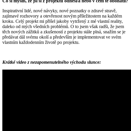
Co si myslíš, že jsi si z projektu odnesl/a nebo v čem tě obohatil?
Inspirativní lidé, nové návyky, nové poznatky o zdravé stravě,
zajímavé rozhovory a otevřenost novým příležitostem na každém
kroku. Celý projekt mi přišel jakoby vytržený z mé vlastní reality,
daleko od mých všedních problémů. O to jsem však radši, že jsem
těch nových zážitků a zkušeností z projektu stále plná, snažím se je
předávat dál svému okolí a především je implementovat ve svém
vlastním každodenním životě po projektu.
Krátké video z nezapomenutelného východu slunce: