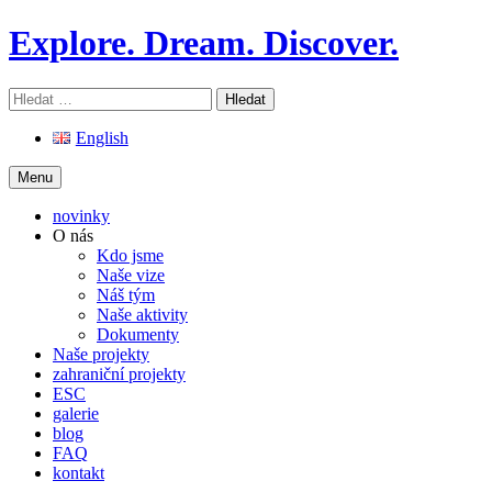
Skip
Explore. Dream. Discover.
to
content
Vyhledávání
English
Menu
novinky
O nás
Kdo jsme
Naše vize
Náš tým
Naše aktivity
Dokumenty
Naše projekty
zahraniční projekty
ESC
galerie
blog
FAQ
kontakt