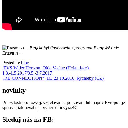
Projekt byl
f
inancován z programu Evropské unie
Erasmus+
Posted in:
blog
Post
EVS Wider Horizon, Olde Vechte (Holandsko),
1.3.-1.5.2017/3.5.-3.7.2017
navigation
„RE-CONNECTION“, 16.-23.10.2016, Rychleby (CZ)
novinky
Příležitostí pro rozvoj, vzdělávání a potkávání lidí napříč Evropou je
spousta, tak neváhej a vyber kam vyrazíš!
Sleduj nás na FB: