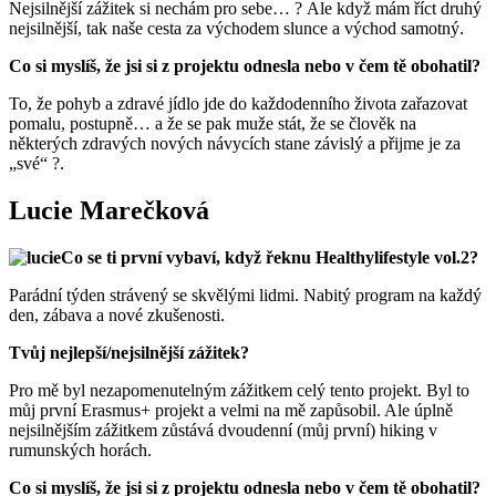
Nejsilnější zážitek si nechám pro sebe… ? Ale když mám říct druhý
nejsilnější, tak naše cesta za východem slunce a východ samotný.
Co si myslíš, že jsi si z projektu odnesla nebo v čem tě obohatil?
To, že pohyb a zdravé jídlo jde do každodenního života zařazovat
pomalu, postupně… a že se pak muže stát, že se člověk na
některých zdravých nových návycích stane závislý a přijme je za
„své“ ?.
Lucie Marečková
Co se ti první vybaví, když řeknu Healthylifestyle vol.2?
Parádní týden strávený se skvělými lidmi. Nabitý program na každý
den, zábava a nové zkušenosti.
Tvůj nejlepší/nejsilnější zážitek?
Pro mě byl nezapomenutelným zážitkem celý tento projekt. Byl to
můj první Erasmus+ projekt a velmi na mě zapůsobil. Ale úplně
nejsilnějším zážitkem zůstává dvoudenní (můj první) hiking v
rumunských horách.
Co si myslíš, že jsi si z projektu odnesla nebo v čem tě obohatil?