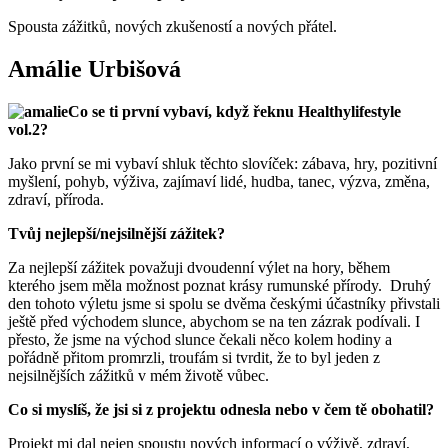
Spousta zážitků, nových zkušeností a nových přátel.
Amálie Urbišová
Co se ti první vybaví, když řeknu Healthylifestyle
vol.2?
Jako první se mi vybaví shluk těchto slovíček: zábava, hry, pozitivní
myšlení, pohyb, výživa, zajímaví lidé, hudba, tanec, výzva, změna,
zdraví, příroda.
Tvůj nejlepší/nejsilnější zážitek?
Za nejlepší zážitek považuji dvoudenní výlet na hory, během
kterého jsem měla možnost poznat krásy rumunské přírody. Druhý
den tohoto výletu jsme si spolu se dvěma českými účastníky přivstali
ještě před východem slunce, abychom se na ten zázrak podívali. I
přesto, že jsme na východ slunce čekali něco kolem hodiny a
pořádně přitom promrzli, troufám si tvrdit, že to byl jeden z
nejsilnějších zážitků v mém životě vůbec.
Co si myslíš, že jsi si z projektu odnesla nebo v čem tě obohatil?
Projekt mi dal nejen spoustu nových informací o výživě, zdraví,