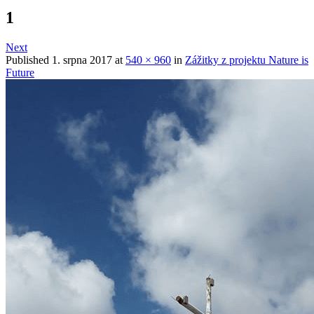
1
Next
Published
1. srpna 2017
at
540 × 960
in
Zážitky z projektu Nature is
Future