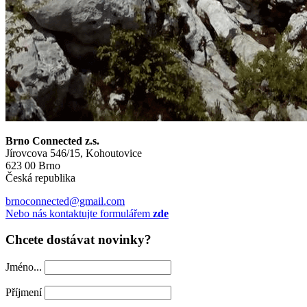
Brno Connected z.s.
Jírovcova 546/15, Kohoutovice
623 00 Brno
Česká republika
brnoconnected@gmail.com
Nebo nás kontaktujte formulářem
zde
Chcete dostávat novinky?
Jméno...
Příjmení