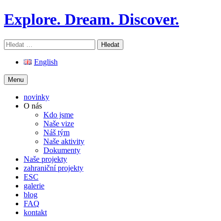
Skip
Explore. Dream. Discover.
to
content
Vyhledávání
English
Menu
novinky
O nás
Kdo jsme
Naše vize
Náš tým
Naše aktivity
Dokumenty
Naše projekty
zahraniční projekty
ESC
galerie
blog
FAQ
kontakt