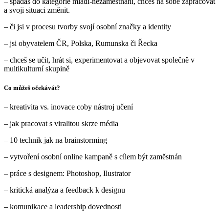
– spadáš do kategorie mladí-nezaměstnaní, chceš na sobě zapracovat
a svoji situaci změnit.
– či jsi v procesu tvorby svojí osobní značky a identity
– jsi obyvatelem ČR, Polska, Rumunska či Řecka
– chceš se učit, hrát si, experimentovat a objevovat společně v
multikulturní skupině
Co můžeš očekávát?
– kreativita vs. inovace coby nástroj učení
– jak pracovat s viralitou skrze média
– 10 technik jak na brainstorming
– vytvoření osobní online kampaně s cílem být zaměstnán
– práce s designem: Photoshop, Ilustrator
– kritická analýza a feedback k designu
– komunikace a leadership dovednosti