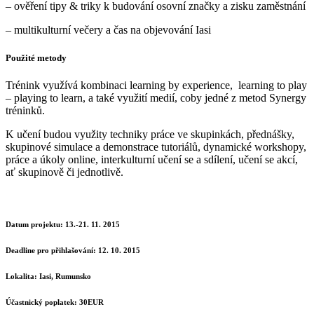
– ověření tipy & triky k budování osovní značky a zisku zaměstnání
– multikulturní večery a čas na objevování Iasi
Použité metody
Trénink využívá kombinaci learning by experience, learning to play
– playing to learn, a také využití medií, coby jedné z metod Synergy
tréninků.
K učení budou využity techniky práce ve skupinkách, přednášky,
skupinové simulace a demonstrace tutoriálů, dynamické workshopy,
práce a úkoly online, interkulturní učení se a sdílení, učení se akcí,
ať skupinově či jednotlivě.
Datum projektu:
13.-21. 11. 2015
Deadline pro přihlašování: 12
. 10. 2015
Lokalita:
Iasi, Rumunsko
Účastnický poplatek:
30EUR