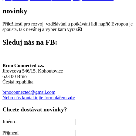
navigation
novinky
Příležitostí pro rozvoj, vzdělávání a potkávání lidí napříč Evropou je
spousta, tak neváhej a vyber kam vyrazíš!
Sleduj nás na FB:
Brno Connected z.s.
Jírovcova 546/15, Kohoutovice
623 00 Brno
Česká republika
brnoconnected@gmail.com
Nebo nás kontaktujte formulářem
zde
Chcete dostávat novinky?
Jméno...
Příjmení