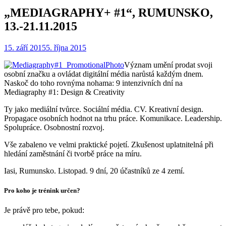
„MEDIAGRAPHY+ #1“, RUMUNSKO,
13.-21.11.2015
15. září 2015
5. října 2015
Význam umění prodat svoji
osobní značku a ovládat digitální média narůstá každým dnem.
Naskoč do toho rovnýma nohama: 9 intenzivních dní na
Mediagraphy #1: Design & Creativity
Ty jako mediální tvůrce. Sociální média. CV. Kreativní design.
Propagace osobních hodnot na trhu práce. Komunikace. Leadership.
Spolupráce. Osobnostní rozvoj.
Vše zabaleno ve velmi praktické pojetí. Zkušenost uplatnitelná při
hledání zaměstnání či tvorbě práce na míru.
Iasi, Rumunsko. Listopad. 9 dní, 20 účastníků ze 4 zemí.
Pro koho je trénink určen?
Je právě pro tebe, pokud: