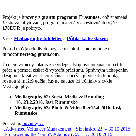
Projekt je hrazený
z grantu programu Erasmus+
, což znamená,
že strava, ubytování, program, materiály a cestovné do výše
170EUR
je pokryto.
Více:
Mediagraphy Infoletter
a
Přihláška ke stažení
Pokud máš jakékoliv dotazy, sem s nimi, jsme pro tebe na
brnoconnected@gmail.com.
Účelem výměny mládeže je vylepšit tvoji osobní značku na trhu
práce a pomoci získat či vytvořit práci snů. Správným uchopením
designu a kreativy to jen začíná – chceš li jít více do hloubky,
rovnou si můžeš udělat čas na navazující tréninky z cyklu
Mediagraphy:
Mediagraphy #2: Social Media & Branding
16.-23.2.2016, Iasi, Rumunsko
Mediagraphy #3: Photo & Video 8.-+15.4.2016, Iasi,
Rumunsko
Posted in:
novinky-cz
Post
„Advanced Volunteer Management“, Slovinsko, 23. – 30.10.2015
„Empowering the Youth“, Adamov (CZ), 17.-26.10.2015