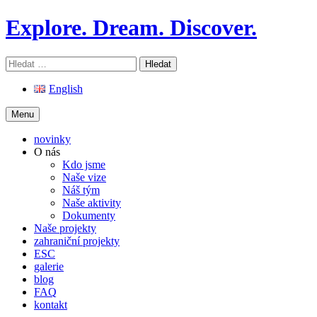
Skip
Explore. Dream. Discover.
to
content
Vyhledávání
English
Menu
novinky
O nás
Kdo jsme
Naše vize
Náš tým
Naše aktivity
Dokumenty
Naše projekty
zahraniční projekty
ESC
galerie
blog
FAQ
kontakt