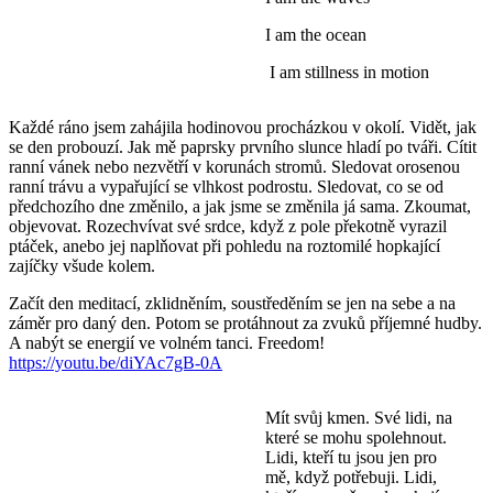
I am the ocean
​ I am stillness in motion
Každé ráno jsem zahájila hodinovou procházkou v okolí. Vidět, jak
se den probouzí. Jak mě paprsky prvního slunce hladí po tváři. Cítit
ranní vánek nebo nezvětří v korunách stromů. Sledovat orosenou
ranní trávu a vypařující se vlhkost podrostu. Sledovat, co se od
předchozího dne změnilo, a jak jsme se změnila já sama. Zkoumat,
objevovat. Rozechvívat své srdce, když z pole překotně vyrazil
ptáček, anebo jej naplňovat při pohledu na roztomilé hopkající
zajíčky všude kolem.
Začít den meditací, zklidněním, soustředěním se jen na sebe a na
záměr pro daný den. Potom se protáhnout za zvuků příjemné hudby.
A nabýt se energií ve volném tanci. Freedom!
https://youtu.be/diYAc7gB-0A
Mít svůj kmen. Své lidi, na
které se mohu spolehnout.
Lidi, kteří tu jsou jen pro
mě, když potřebuji. Lidi,