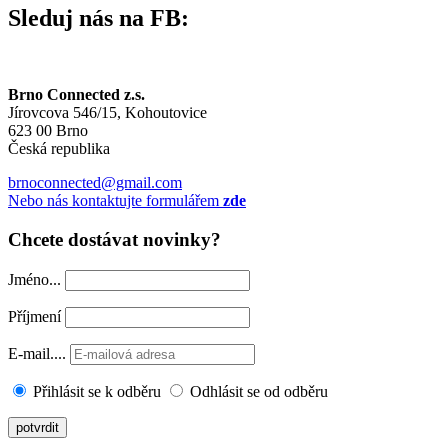
Sleduj nás na FB:
Brno Connected z.s.
Jírovcova 546/15, Kohoutovice
623 00 Brno
Česká republika
brnoconnected@gmail.com
Nebo nás kontaktujte formulářem
zde
Chcete dostávat novinky?
Jméno...
Příjmení
E-mail....
Přihlásit se k odběru
Odhlásit se od odběru