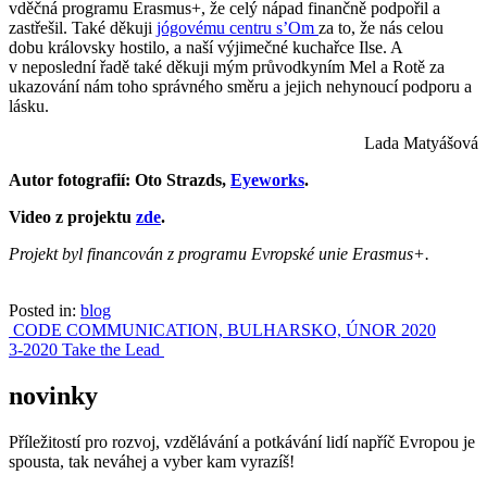
vděčná programu Erasmus+, že celý nápad finančně podpořil a
zastřešil. Také děkuji
jógovému centru s’Om
za to, že nás celou
dobu královsky hostilo, a naší výjimečné kuchařce Ilse. A
v neposlední řadě také děkuji mým průvodkyním Mel a Rotě za
ukazování nám toho správného směru a jejich nehynoucí podporu a
lásku.
Lada Matyášová
Autor fotografií: Oto Strazds,
Eyeworks
.
Video z projektu
zde
.
Projekt byl financován z programu Evropské unie Erasmus+.
Posted in:
blog
Post
CODE COMMUNICATION, BULHARSKO, ÚNOR 2020
3-2020 Take the Lead
navigation
novinky
Příležitostí pro rozvoj, vzdělávání a potkávání lidí napříč Evropou je
spousta, tak neváhej a vyber kam vyrazíš!