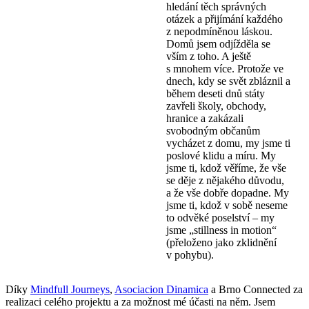
hledání těch správných
otázek a přijímání každého
z nepodmíněnou láskou.
Domů jsem odjížděla se
vším z toho. A ještě
s mnohem více. Protože ve
dnech, kdy se svět zbláznil a
během deseti dnů státy
zavřeli školy, obchody,
hranice a zakázali
svobodným občanům
vycházet z domu, my jsme ti
poslové klidu a míru. My
jsme ti, kdož věříme, že vše
se děje z nějakého důvodu,
a že vše dobře dopadne. My
jsme ti, kdož v sobě neseme
to odvěké poselství – my
jsme „stillness in motion“
(přeloženo jako zklidnění
v pohybu).
Díky
Mindfull Journeys
,
Asociacion Dinamica
a Brno Connected za
realizaci celého projektu a za možnost mé účasti na něm. Jsem