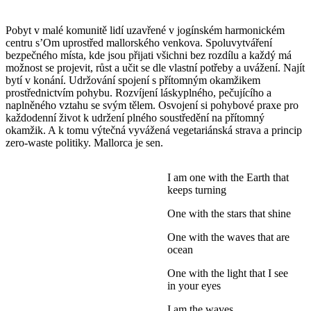
Pobyt v malé komunitě lidí uzavřené v jogínském harmonickém
centru s’Om uprostřed mallorského venkova. Spoluvytváření
bezpečného místa, kde jsou přijati všichni bez rozdílu a každý má
možnost se projevit, růst a učit se dle vlastní potřeby a uvážení. Najít
bytí v konání. Udržování spojení s přítomným okamžikem
prostřednictvím pohybu. Rozvíjení láskyplného, pečujícího a
naplněného vztahu se svým tělem. Osvojení si pohybové praxe pro
každodenní život k udržení plného soustředění na přítomný
okamžik. A k tomu výtečná vyvážená vegetariánská strava a princip
zero-waste politiky. Mallorca je sen.
I am one with the Earth that
keeps turning
One with the stars that shine
One with the waves that are
ocean
One with the light that I see
in your eyes
I am the waves