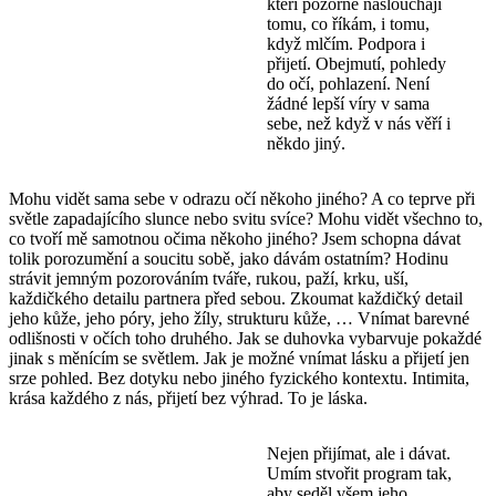
kteří pozorně naslouchají
tomu, co říkám, i tomu,
když mlčím. Podpora i
přijetí. Obejmutí, pohledy
do očí, pohlazení. Není
žádné lepší víry v sama
sebe, než když v nás věří i
někdo jiný.
Mohu vidět sama sebe v odrazu očí někoho jiného? A co teprve při
světle zapadajícího slunce nebo svitu svíce? Mohu vidět všechno to,
co tvoří mě samotnou očima někoho jiného? Jsem schopna dávat
tolik porozumění a soucitu sobě, jako dávám ostatním? Hodinu
strávit jemným pozorováním tváře, rukou, paží, krku, uší,
každičkého detailu partnera před sebou. Zkoumat každičký detail
jeho kůže, jeho póry, jeho žíly, strukturu kůže, … Vnímat barevné
odlišnosti v očích toho druhého. Jak se duhovka vybarvuje pokaždé
jinak s měnícím se světlem. Jak je možné vnímat lásku a přijetí jen
srze pohled. Bez dotyku nebo jiného fyzického kontextu. Intimita,
krása každého z nás, přijetí bez výhrad. To je láska.
Nejen přijímat, ale i dávat.
Umím stvořit program tak,
aby seděl všem jeho