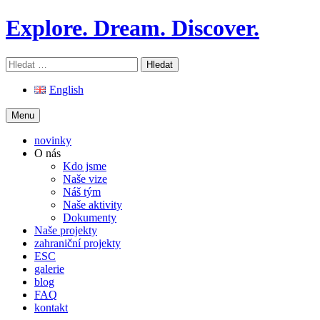
Skip
Explore. Dream. Discover.
to
content
Vyhledávání
English
Menu
novinky
O nás
Kdo jsme
Naše vize
Náš tým
Naše aktivity
Dokumenty
Naše projekty
zahraniční projekty
ESC
galerie
blog
FAQ
kontakt