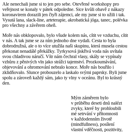
Ale nenechali jsme si to jen pro sebe. Otevřené workshopy pro
veřejnost se konaly v pátek odpoledne. Sice kvůli obavě z nákazy
koronavirem dorazili jen čtyři zájemci, ale my jsme si to užili i tak.
Vysutá lana, slack-line, arteterapie, akrobatická jóga, tanec, polévka
pro všechny a závěrem oheň.
Moře nás obklopovalo, bylo všude kolem nás, cítit ve vzduchu, cítit
v nás. A tak jsme se za ním jednoho dne vydali. Cesta to byla
dobrodružná, ale o to více utužila naši skupinu, která musela cestou
překonat nenadálé překážky. Tyrkysová jiskřivá voda nás uvítala
svou chladivou náručí. Vítr nám čechral vlasy, skály se vypínaly
vzhůru z pěnivých vln jako strážci tajemství. Prozkoumávání,
objevování a ohromování nebralo konce. Moře nás bouřilo i
zklidňovalo. Slunce probouzelo a laskalo svými paprsky. Byli jsme
spolu a zároveň každý sám, jako ty vlny v oceánu. Byl to krásný
den.
Mým záměrem bylo
v průběhu deseti dnů nalézt
zvyky, které by prohloubili
mé setrvání v přítomnosti
v každodenním životě
(mindfullness), posílení
vlastní vděčnosti, pozitivity,