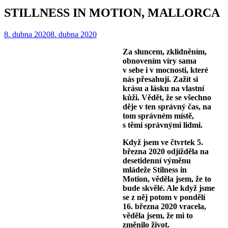
STILLNESS IN MOTION, MALLORCA
8. dubna 2020
8. dubna 2020
Za sluncem, zklidněním,
obnovením víry sama
v sebe i v mocnosti, které
nás přesahují. Zažít si
krásu a lásku na vlastní
kůži. Vědět, že se všechno
děje v ten správný čas, na
tom správném místě,
s těmi správnými lidmi.
Když jsem ve čtvrtek 5.
března 2020 odjížděla na
desetidenní výměnu
mládeže Stilness in
Motion, věděla jsem, že to
bude skvělé. Ale když jsme
se z něj potom v pondělí
16. března 2020 vracela,
věděla jsem, že mi to
změnilo život.