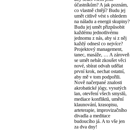
účastníkům? A jak poznám,
co vlastně chtějí? Budu jej
umět citlivě vést s ohledem
na náladu a energii skupiny?
Budu jej umět přizpůsobit
každému jednotlivému
jednomu z nás, aby si z něj
každý odnesl co nejvíce?
Projektový management,
tanec, masáže, … A zároveň
se umět nebát zkoušet věci
nové, sbírat odvah udělat
první krok, nechat ostatní,
aby mě v tom podpořili.
Nově načerpané znalosti
akrobatické jógy, vysutých
lan, otevření všech smyslů,
mediace konfliktů, umění
klaunování, krasopisu,
arteterapie, improvizačního
divadla a meditace
budoucího já. A to vše jen
za dva dny!