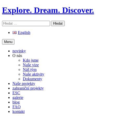
Skip
Explore. Dream. Discover.
to
content
Vyhledávání
English
Menu
novinky
O nás
Kdo jsme
Naše vize
Náš tým
Naše aktivity
Dokumenty
Naše projekty
zahraniční projekty
ESC
galerie
blog
FAQ
kontakt