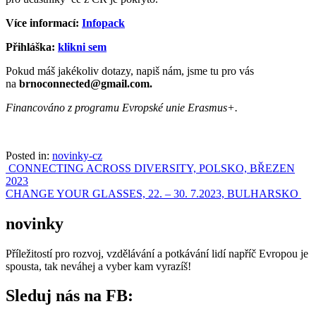
Více informací:
Infopack
Přihláška:
klikni sem
Pokud máš jakékoliv dotazy, napiš nám, jsme tu pro vás
na
brnoconnected@gmail.com.
Financováno z programu Evropské unie Erasmus+.
Posted in:
novinky-cz
Post
CONNECTING ACROSS DIVERSITY, POLSKO, BŘEZEN
2023
navigation
CHANGE YOUR GLASSES, 22. – 30. 7.2023, BULHARSKO
novinky
Příležitostí pro rozvoj, vzdělávání a potkávání lidí napříč Evropou je
spousta, tak neváhej a vyber kam vyrazíš!
Sleduj nás na FB: