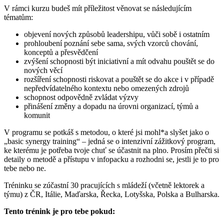
V rámci kurzu budeš mít příležitost věnovat se následujícím
tématům:
objevení nových způsobů leadershipu, vůči sobě i ostatním
prohloubení poznání sebe sama, svých vzorců chování,
konceptů a přesvědčení
zvýšení schopnosti být iniciativní a mít odvahu pouštět se do
nových věcí
rozšíření schopnosti riskovat a pouštět se do akce i v případě
nepředvídatelného kontextu nebo omezených zdrojů
schopnost odpovědně zvládat výzvy
přinášení změny a dopadu na úrovni organizací, týmů a
komunit
V programu se potkáš s metodou, o které jsi mohl*a slyšet jako o
„basic synergy training“ – jedná se o intenzivní zážitkový program,
ke kterému je potřeba tvoje chuť se účastnit na plno. Prosím přečti si
detaily o metodě a přístupu v infopacku a rozhodni se, jestli je to pro
tebe nebo ne.
Tréninku se zúčastní 30 pracujících s mládeží (včetně lektorek a
týmu) z ČR, Itálie, Maďarska, Řecka, Lotyšska, Polska a Bulharska.
Tento trénink je pro tebe pokud: