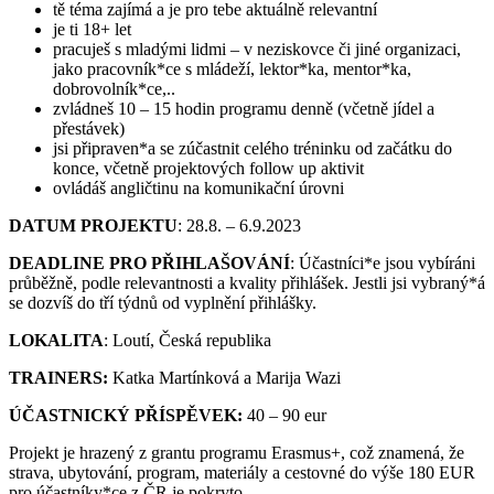
tě téma zajímá a je pro tebe aktuálně relevantní
je ti 18+ let
pracuješ s mladými lidmi – v neziskovce či jiné organizaci,
jako pracovník*ce s mládeží, lektor*ka, mentor*ka,
dobrovolník*ce,..
zvládneš 10 – 15 hodin programu denně (včetně jídel a
přestávek)
jsi připraven*a se zúčastnit celého tréninku od začátku do
konce, včetně projektových follow up aktivit
ovládáš angličtinu na komunikační úrovni
DATUM PROJEKTU
: 28.8. – 6.9.2023
DEADLINE PRO PŘIHLAŠOVÁNÍ
: Účastníci*e jsou vybíráni
průběžně, podle relevantnosti a kvality přihlášek. Jestli jsi vybraný*á
se dozvíš do tří týdnů od vyplnění přihlášky.
LOKALITA
: Loutí, Česká republika
TRAINERS:
Katka Martínková a Marija Wazi
ÚČASTNICKÝ PŘÍSPĚVEK:
40 – 90 eur
Projekt je hrazený z grantu programu Erasmus+, což znamená, že
strava, ubytování, program, materiály a cestovné do výše 180 EUR
pro účastníky*ce z ČR je pokryto.