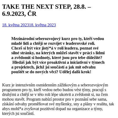
TAKE THE NEXT STEP, 28.8. –
6.9.2023, ČR
18. května 2023
18. května 2023
Mezinárodní seberozvojový kurz pro ty, kteří vedou
mladé lidi a chtějí se rozvíjet v leaderovské roli.
Chceš si být více jistý*á v roli leadera, poznat své
silné stránky, na kterých můžeš stavět v práci s lidmi
a zvědomit si hodnoty, které jsou pro tebe důležité?
Hledáš jak být více proaktivní a iniciativní v týmech
a projektech, jichž jsi součástí a jak mít odvahu
pouštět se do nových věcí?
Udělej další krok!
Kurz je intenzivním osmidenním zážitkovým a seberozvojovým
programem pro ty, kteří vedou nebo budou vést týmy, pracují s
druhými a chtějí se v této roli lépe ukotvit a zvědomit si, na čem
mohou stavět. Program nabízí prostor pro v poznání sebe sama,
získání odvahy proměňovat své myšlenky, sny a plány v realitu, tak
abys mohl*a zvyšovat pozitivní dopad na organizace a týmy,
kterých jsi součástí.